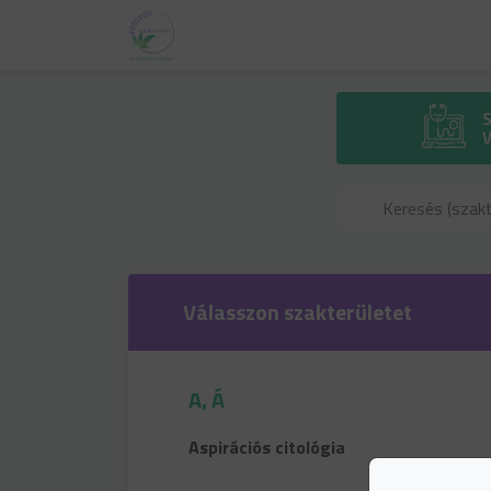
Válasszon szakterületet
A, Á
Aspirációs citológia