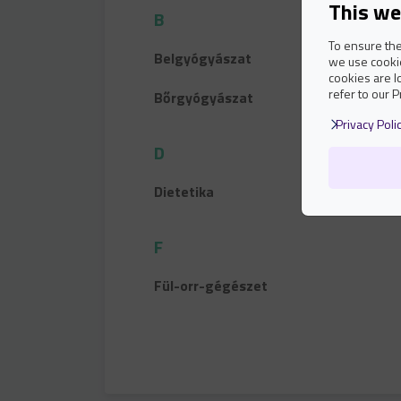
This we
B
To ensure the
Belgyógyászat
we use cookie
cookies are l
refer to our P
Bőrgyógyászat
Privacy Poli
D
Dietetika
F
Fül-orr-gégészet