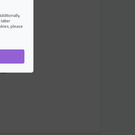
dditionally,
latter
okies, please
ahang
gia
tel