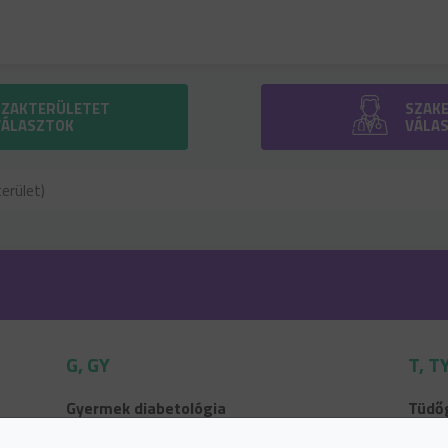
SZAKTERÜLETET
SZAK
VÁLASZTOK
VÁLA
G, GY
T, T
Gyermek diabetológia
Tüdőg
gyere