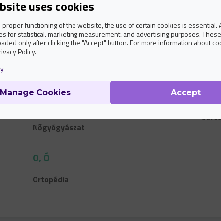
Gyermek és csecsemő vizsgálatok
bsite uses cookies
U, Ú
 proper functioning of the website, the use of certain cookies is essential. A
K
s for statistical, marketing measurement, and advertising purposes. These 
oaded only after clicking the "Accept" button. For more information about co
Ultr
rivacy Policy.
Kardiológia
Uroló
cy
N, NY
Manage Cookies
Accept
V
Neurológia, ideggyógyászat
Vérvé
Nőgyógyászat
O, Ó
Ortopédia