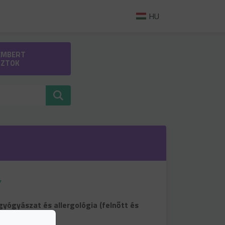
HU
EMBERT
SZTOK
Y
yógyászat és allergológia (felnőtt és
k)